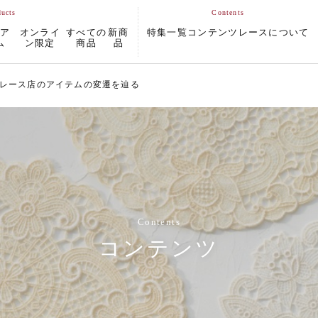
ムア
オンライ
すべての
新商
特集一覧
コンテンツ
レースについて
ム
ン限定
商品
品
沢レース店のアイテムの変遷を辿る
Contents
コンテンツ