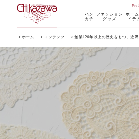
ハン
ファッション
ホー
カチ
グッズ
イテ
ホーム
コンテンツ
創業120年以上の歴史をもつ、近