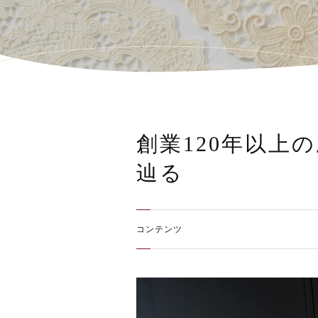
創業120年以上
辿る
コンテンツ