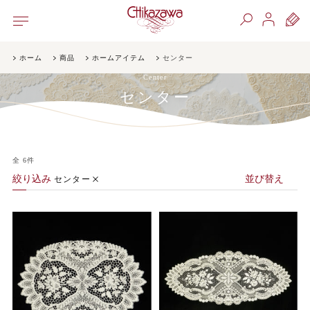
ホーム
商品
ホームアイテム
センター
Center
センター
全
6
件
絞り込み
並び替え
センター