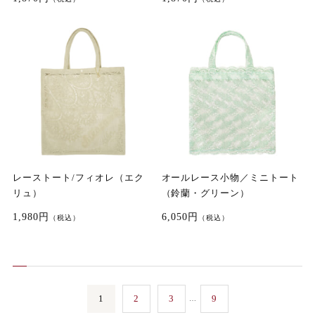
レーストート/フィオレ（エク
オールレース小物／ミニトート
リュ）
（鈴蘭・グリーン）
1,980円
6,050円
（税込）
（税込）
1
2
3
9
…