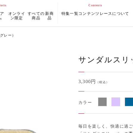
ムア
オンライ
すべての
新商
特集一覧
コンテンツ
レースについて
ム
ン限定
商品
品
（グレー）
サンダルスリ
3,300円
（税込）
カラー
毎日を楽しく、快適に過