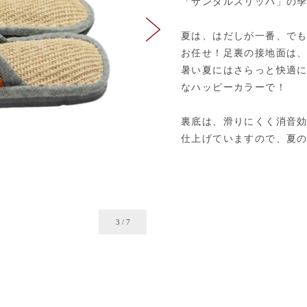
「サンダルスリッパ」の
夏は、はだしが一番、で
お任せ！足裏の接地面は
暑い夏にはさらっと快適
なハッピーカラーで！
裏底は、滑りにくく消音
仕上げていますので、夏
4
/
7