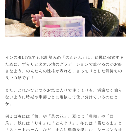
インスタLIVEでもお馴染みの「のんたん」は、綺麗に保管する
ために、ずらりとタオル地のグラデーションで並べるのがお好
きなよう。のんたんの性格が表れる、きっちりとした気持ちの
良い収納です！
また、どれかひとつをお気に入りで使うよりも、満遍なく偏ら
ないように時期や季節ごとに選抜して使い分けているのだと
か。
例えば春には「桜」や「菜の花」。夏には「珊瑚」や「西
瓜」。秋には「りす」に「どんぐり」。冬には「雪だるま」と
「スィートホーム」など。まさに季節を楽しむ、シーズンタオ