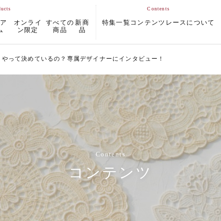
ムア
オンライ
すべての
新商
特集一覧
コンテンツ
レースについて
ム
ン限定
商品
品
うやって決めているの？専属デザイナーにインタビュー！
Contents
コンテンツ