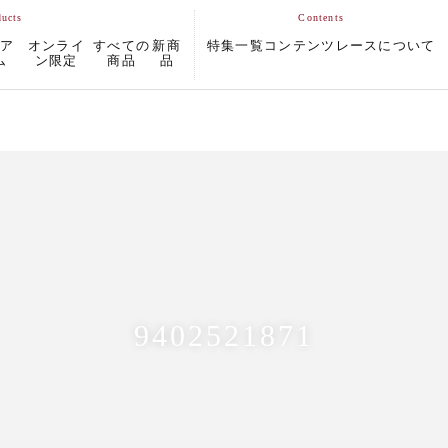
ムア
オンライ
すべての
新商
特集一覧
コンテンツ
レースについて
ム
ン限定
商品
品
9402521871