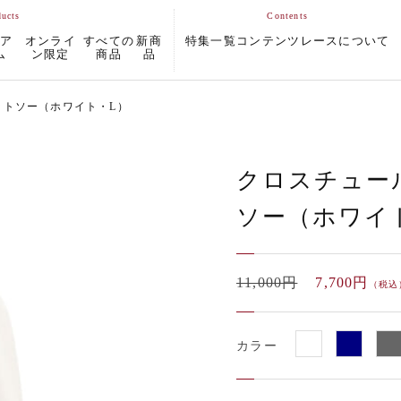
ムア
オンライ
すべての
新商
特集一覧
コンテンツ
レースについて
ム
ン限定
商品
品
ットソー（ホワイト・L）
クロスチュー
ソー（ホワイ
11,000円
7,700円
（税込
カラー