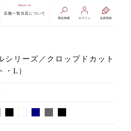
店舗一覧
当店について
商品検索
ログイン
会員登録
ルシリーズ／クロップドカット
ト・L）
）