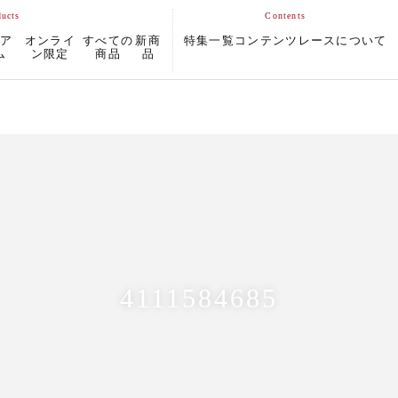
ムア
オンライ
すべての
新商
特集一覧
コンテンツ
レースについて
ム
ン限定
商品
品
4111584685