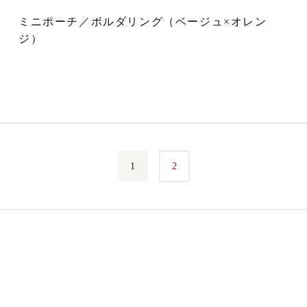
ミニポーチ／ボルダリング（ベージュ×オレン
ジ）
1
2