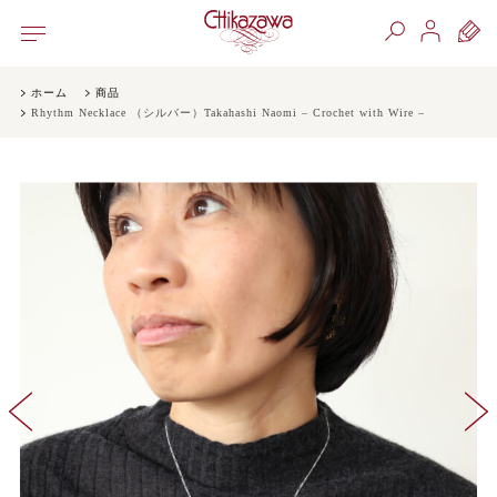
ホーム
商品
Rhythm Necklace （シルバー）Takahashi Naomi – Crochet with Wire –