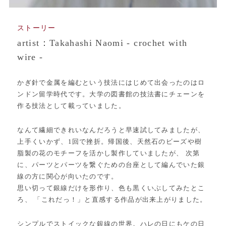
ストーリー
artist：Takahashi Naomi - crochet with
wire -
かぎ針で金属を編むという技法にはじめて出会ったのはロ
ンドン留学時代です。大学の図書館の技法書にチェーンを
作る技法として載っていました。
なんて繊細できれいなんだろうと早速試してみましたが、
上手くいかず、1回で挫折。帰国後、天然石のビーズや樹
脂製の花のモチーフを活かし製作していましたが、 次第
に、パーツとパーツを繋ぐための台座として編んでいた銀
線の方に関心が向いたのです。
思い切って銀線だけを形作り、色も黒くいぶしてみたとこ
ろ、 「これだっ！」と直感する作品が出来上がりました。
シンプルでストイックな銀線の世界。ハレの日にもケの日