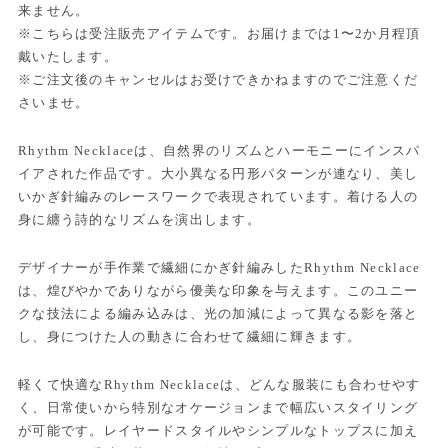
来ません。
※こちらは受注販売アイテムです。お届けまでは1〜2か月程頂
戴いたします。
※ご注文後のキャンセルはお受けできかねますのでご注意くだ
さいませ。
Rhythm Necklaceは、自然界のリズムとハーモニーにインスパ
イアされた作品です。大小異なる円形パターンが連なり、美し
いかぎ針編みのレースワークで表現されています。着ける人の
身に纏う詩的なリズムを演出します。
デザイナーが手作業で繊細にかぎ針編みしたRhythm Necklace
は、煌びやかでありながら優美な印象を与えます。このユニー
クな技法による編み込みは、光の加減によって異なる影を落と
し、身につけた人の動きに合わせて繊細に輝きます。
軽くて快適なRhythm Necklaceは、どんな服装にも合わせやす
く、日常使いから特別なオケージョンまで幅広いスタイリング
が可能です。レイヤードスタイルやシンプルなトップスに加え