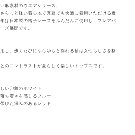
ない麻素材のウエアシリーズ。
、さらっと軽い着心地で真夏でも快適に着用いただける近
今年は日本製の格子レースをふんだんに使用し、フレアパ
リーズ展開です。
使用し、歩くたびにゆらゆらと揺れる袖は女性らしさを格
色とのコントラストが夏らしく楽しいトップスです。
さしい印象のホワイト
に落ち着きを感じるブルー
を帯びた深みのあるレッド