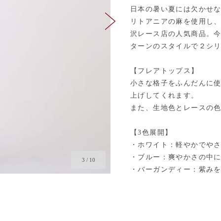
日本の暑い夏には欠かせ
リトアニアの麻を使用し
沢レース店の人気商品。
ターンのスタイルで２シ
【フレアトップス】
小さな格子をふんだんに
上げしてくれます。
また、生地色とレースの
【3色展開】
・ホワイト：軽やかでや
・ブルー：爽やかさの中
4
/
10
・バーガンディー：紫み