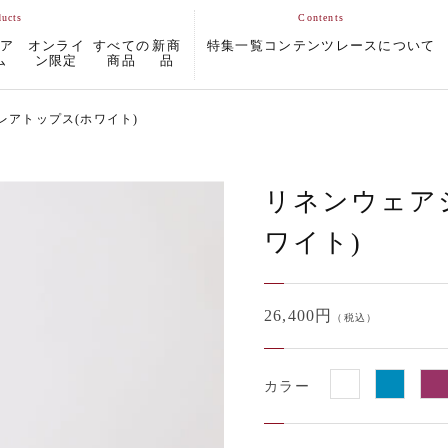
ムア
オンライ
すべての
新商
特集一覧
コンテンツ
レースについて
ム
ン限定
商品
品
レアトップス(ホワイト)
リネンウェア
ワイト)
26,400円
（税込）
カラー