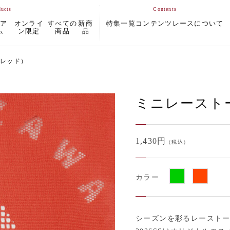
ムア
オンライ
すべての
新商
特集一覧
コンテンツ
レースについて
ム
ン限定
商品
品
（レッド）
ミニレースト
1,430円
（税込）
カラー
シーズンを彩るレースト