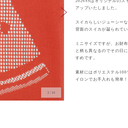
2026SSはオリジナル
アップいたしました。
スイカらしいジューシーな
背面のスイカが齧られて
ミニサイズですが、お財
と柄も異なるのでその日
すめです。
素材にはポリエステル10
イロンでお手入れも簡単
2
/
10