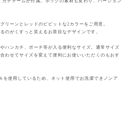
のスイカチャームが付属。ホックの素材も変わり、バージョン
グリーンとレッドのビビットな2カラーをご用意。
いるのがくすっと笑えるお茶目なデザインです。
布やハンカチ、ポーチ等が入る便利なサイズ。通常サイズ
に合わせてサイズを変えて便利にお使いいただくのもおす
0％を使用しているため、ネット使用でお洗濯できノンア
！