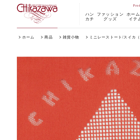
ハン
ファッション
ホー
カチ
グッズ
イテ
ホーム
商品
雑貨小物
ミニレーストート/スイカ