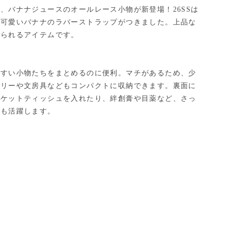
、バナナジュースのオールレース小物が新登場！26SSは
、可愛いバナナのラバーストラップがつきました。上品な
じられるアイテムです。
やすい小物たちをまとめるのに便利。マチがあるため、少
テリーや文房具などもコンパクトに収納できます。裏面に
ポケットティッシュを入れたり、絆創膏や目薬など、さっ
にも活躍します。