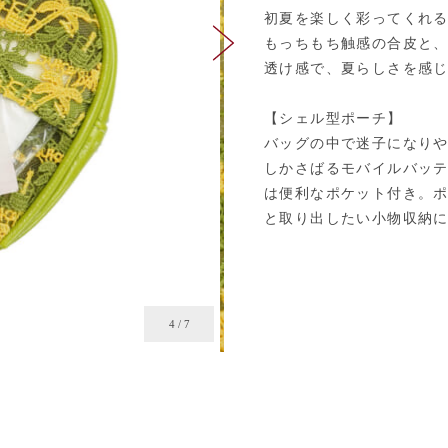
初夏を楽しく彩ってくれる
もっちもち触感の合皮と
透け感で、夏らしさを感
【シェル型ポーチ】
バッグの中で迷子になり
しかさばるモバイルバッ
は便利なポケット付き。
と取り出したい小物収納
4
/
7