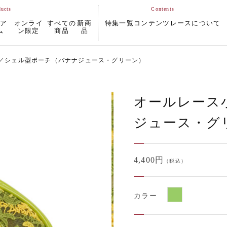
ムア
オンライ
すべての
新商
特集一覧
コンテンツ
レースについて
ム
ン限定
商品
品
／シェル型ポーチ（バナナジュース・グリーン）
オールレース
ジュース・グ
4,400円
（税込）
カラー