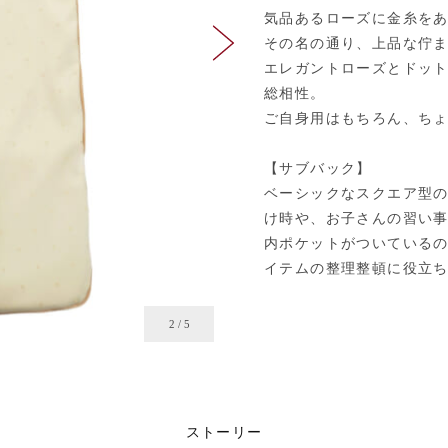
気品あるローズに金糸を
その名の通り、上品な佇
エレガントローズとドッ
総相性。
ご自身用はもちろん、ち
【サブバック】
ベーシックなスクエア型
け時や、お子さんの習い
内ポケットがついている
イテムの整理整頓に役立
2
/
5
ストーリー