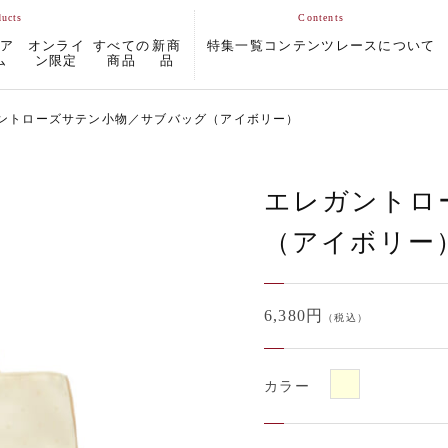
ムア
オンライ
すべての
新商
特集一覧
コンテンツ
レースについて
ム
ン限定
商品
品
ントローズサテン小物／サブバッグ（アイボリー）
エレガントロ
（アイボリー
6,380円
（税込）
カラー