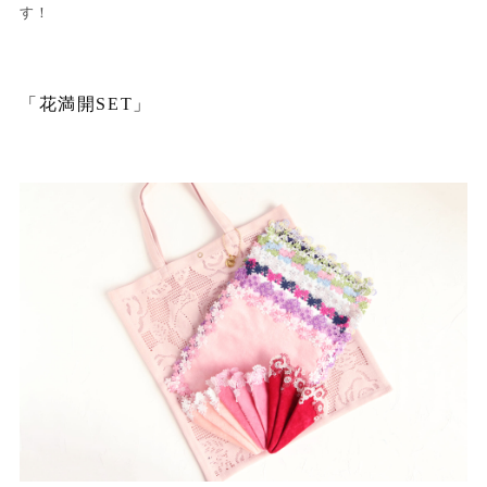
す！
「花満開SET」