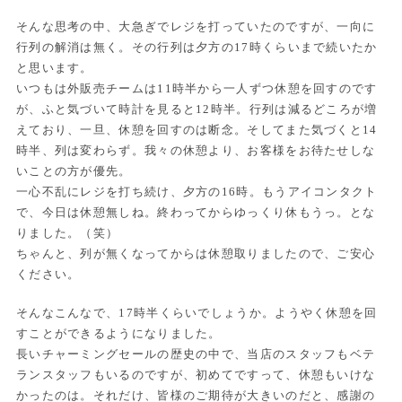
そんな思考の中、大急ぎでレジを打っていたのですが、一向に
行列の解消は無く。その行列は夕方の17時くらいまで続いたか
と思います。
いつもは外販売チームは11時半から一人ずつ休憩を回すのです
が、ふと気づいて時計を見ると12時半。行列は減るどころが増
えており、一旦、休憩を回すのは断念。そしてまた気づくと14
時半、列は変わらず。我々の休憩より、お客様をお待たせしな
いことの方が優先。
一心不乱にレジを打ち続け、夕方の16時。もうアイコンタクト
で、今日は休憩無しね。終わってからゆっくり休もうっ。とな
りました。（笑）
ちゃんと、列が無くなってからは休憩取りましたので、ご安心
ください。
そんなこんなで、17時半くらいでしょうか。ようやく休憩を回
すことができるようになりました。
長いチャーミングセールの歴史の中で、当店のスタッフもベテ
ランスタッフもいるのですが、初めてですって、休憩もいけな
かったのは。それだけ、皆様のご期待が大きいのだと、感謝の