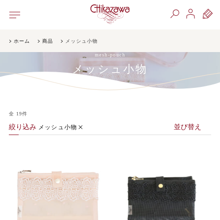
ホーム
商品
メッシュ小物
mesh-pouch
メッシュ小物
全
19
件
絞り込み
並び替え
メッシュ小物