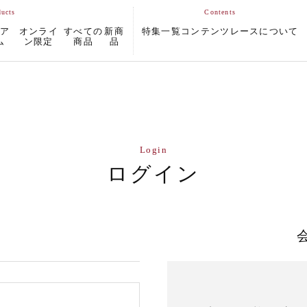
ムア
オンライ
すべての
新商
特集一覧
コンテンツ
レースについて
ム
ン限定
商品
品
Login
ログイン