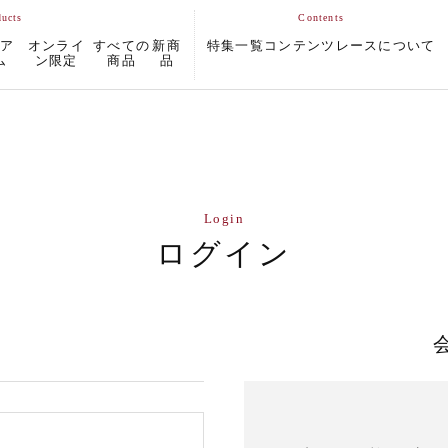
ムア
オンライ
すべての
新商
特集一覧
コンテンツ
レースについて
ム
ン限定
商品
品
Login
ログイン