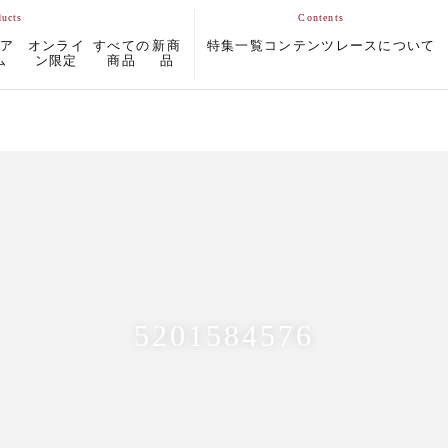
ムア
オンライ
すべての
新商
特集一覧
コンテンツ
レースについて
ム
ン限定
商品
品
5201584576