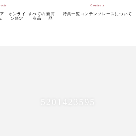
ムア
オンライ
すべての
新商
特集一覧
コンテンツ
レースについて
ム
ン限定
商品
品
5201423595