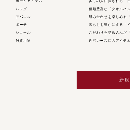
ホームアイテム
多くの人に愛される「
バッグ
種類豊富な「タオルハ
アパレル
組み合わせを楽しめる
ポーチ
暮らしを豊かにする「
ショール
こだわりを詰め込んだ
雑貨小物
近沢レース店のアイテ
新規