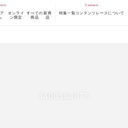
ムア
オンライ
すべての
新商
特集一覧
コンテンツ
レースについて
ム
ン限定
商品
品
3400584075