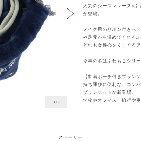
人気のシーズンレース×ふ
が登場。
メイク用のリボン付きヘ
や足元から温めてくれる
どれも女性心をくすぐる
今年の冬はふわもこシリ
【巾着ポーチ付きブラン
持ち運びに便利な、コン
ブランケットが新登場。
学校やオフィス、旅行や
4
/
7
ストーリー