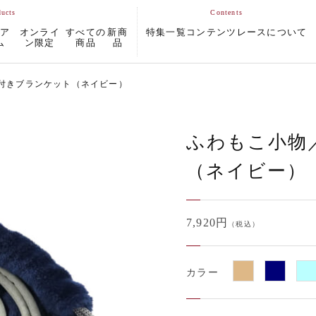
ムア
オンライ
すべての
新商
特集一覧
コンテンツ
レースについて
ム
ン限定
商品
品
付きブランケット（ネイビー）
ふわもこ小物
（ネイビー）
7,920円
（税込）
カラー