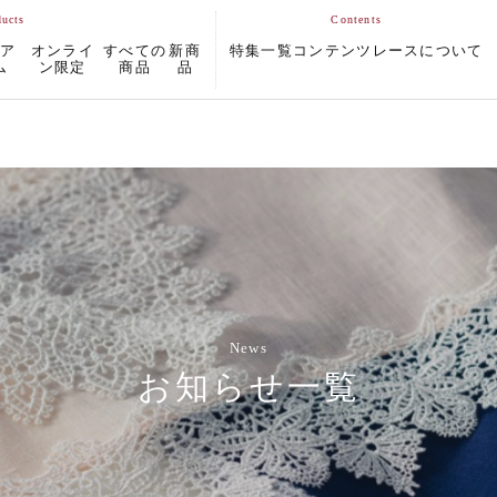
ムア
オンライ
すべての
新商
特集一覧
コンテンツ
レースについて
ム
ン限定
商品
品
News
お知らせ一覧