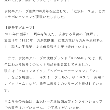
伊勢半グループ創業200周年を記念して、「近沢レース店」との
コラボレーションが実現いたしました。
【伊勢半グループ】
2025年に創業200 周年を迎えた、現存する最後の「紅屋」。
文政 8年（1825年）の創業以来、紅花の花びらのみを原材料と
し、職人の手作業による伝統製法を守り続けています。
一方で、伊勢半グループの旗艦ブランド「KISSME」では、長
年にわたり数多くのヒット商品を生み出してきました。
現在は「ヒロインメイク」「ヘビーローテーション」「マミ
ー」などを展開し、「キスミー フェルム」や「キスミー 薬用ハ
ンドクリーム」など、発売以来多くのシリーズを提供していま
す。
※こちらの商品は、近沢レース店店舗及びオンラインショップ
での販売はございません。 ご了承くださいませ。