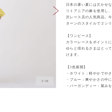
日本の暑い夏には欠かせ
リトアニアの麻を使用し
沢レース店の人気商品。
ターンのスタイルで２シ
【ワンピース】
カラーレースをポイント
ゆらと揺れるさまはとっ
けます。
【3色展開】
・ホワイト：軽やかでや
・ブルー：爽やかさの中
4
/
10
・バーガンディー：紫み