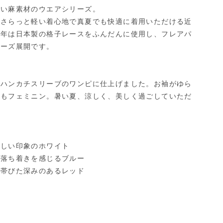
ない麻素材のウエアシリーズ。
、さらっと軽い着心地で真夏でも快適に着用いただける近
今年は日本製の格子レースをふんだんに使用し、フレアパ
リーズ展開です。
にハンカチスリーブのワンピに仕上げました。お袖がゆら
てもフェミニン。暑い夏、涼しく、美しく過ごしていただ
さしい印象のホワイト
に落ち着きを感じるブルー
を帯びた深みのあるレッド