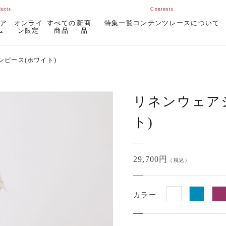
ムア
オンライ
すべての
新商
特集一覧
コンテンツ
レースについて
ム
ン限定
商品
品
ピース(ホワイト)
リネンウェア
ト)
29,700円
（税込）
カラー