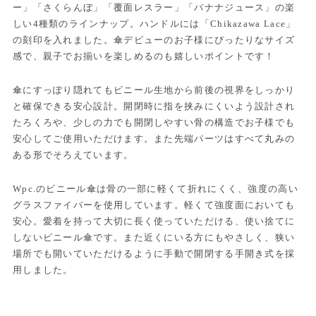
ー」「さくらんぼ」「覆面レスラー」「バナナジュース」の楽
しい4種類のラインナップ。ハンドルには「Chikazawa Lace」
の刻印を入れました。傘デビューのお子様にぴったりなサイズ
感で、親子でお揃いを楽しめるのも嬉しいポイントです！
傘にすっぽり隠れてもビニール生地から前後の視界をしっかり
と確保できる安心設計。開閉時に指を挟みにくいよう設計され
たろくろや、少しの力でも開閉しやすい骨の構造でお子様でも
安心してご使用いただけます。また先端パーツはすべて丸みの
ある形でそろえています。
Wpc.のビニール傘は骨の一部に軽くて折れにくく、強度の高い
グラスファイバーを使用しています。軽くて強度面においても
安心。愛着を持って大切に長く使っていただける、使い捨てに
しないビニール傘です。また近くにいる方にもやさしく、狭い
場所でも開いていただけるように手動で開閉する手開き式を採
用しました。