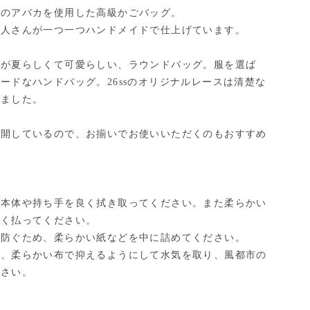
然のアバカを使用した高級かごバッグ。
職人さんが一つ一つハンドメイドで仕上げています。
ムが夏らしくて可愛らしい、ラウンドバッグ。服を選ば
ードなハンドバッグ。26ssのオリジナルレースは清楚な
いました。
展開しているので、お揃いでお使いいただくのもおすすめ
で本体や持ち手を良く拭き取ってください。また柔らかい
軽く払ってください。
を防ぐため、柔らかい紙などを中に詰めてください。
は、柔らかい布で抑えるようにして水気を取り、風都市の
下さい。