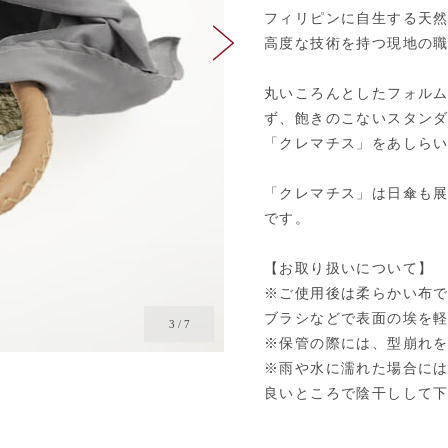
フィリピンに自生する天
高度な技術を持つ現地の
丸いころんとしたフォル
ず、飽きのこないスタンダ
「クレマチス」をあしら
「クレマチス」は日傘も
です。
【お取り扱いについて】
※ご使用後は柔らかい布
ブラシなどで表面の埃を
4
/
7
※保管の際には、型崩れ
※雨や水に濡れた場合に
良いところで陰干しして