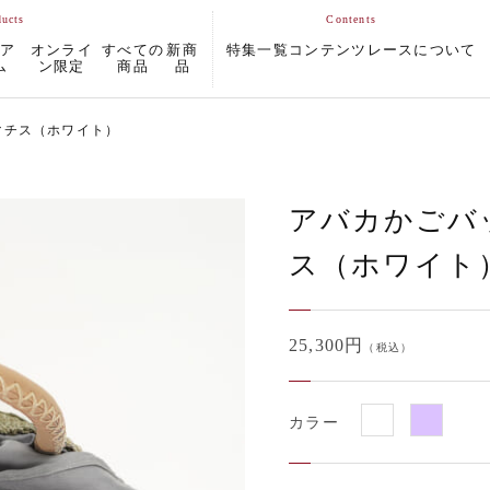
ムア
オンライ
すべての
新商
特集一覧
コンテンツ
レースについて
ム
ン限定
商品
品
マチス（ホワイト）
アバカかごバ
ス（ホワイト
25,300円
（税込）
カラー