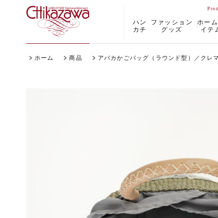
ハン
ファッション
ホー
カチ
グッズ
イテ
ホーム
商品
アバカかごバッグ（ラウンド型）／クレ