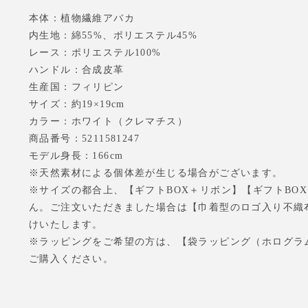
本体：植物繊維アバカ
内生地：綿55%、ポリエステル45%
レース：ポリエステル100%
ハンドル：合成皮革
生産国：フィリピン
サイズ：約19×19cm
カラー：ホワイト（クレマチス）
商品番号：5211581247
モデル身長：166cm
※天然素材による個体差が生じる場合がございます。
※サイズの都合上、【ギフトBOX＋リボン】【ギフトBO
ん。ご注文いただきました場合は【巾着型のロゴ入り不織
けいたします。
※ラッピングをご希望の方は、【袋ラッピング（ホログラ
ご購入ください。