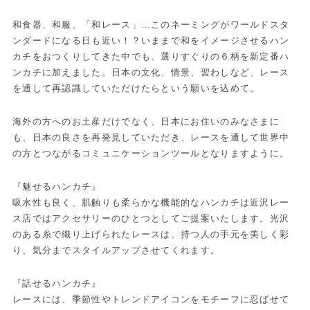
和食器、和服、「和レース」…このネーミングがワールドスタ
ンダードになる日も近い！？いままで和をイメージさせるハン
カチをおつくりしてきた中でも、選りすぐりの６柄を新定番ハ
ンカチに加えました。日本の文化、情景、習わしなど、レース
を通して再認識していただけたらという願いを込めて。
海外の方へのお土産だけでなく、日本にお住いのみなさまに
も、日本の良さを再発見していただき、レースを通して世界中
の方とつながるコミュニケーションツールとなりますように。
『魅せるハンカチ』
吸水性も良く、肌触りも柔らかな機能的なハンカチは近沢レー
ス店ではアクセサリーのひとつとしてご提案いたします。光沢
のある糸で織り上げられたレースは、持つ人の手元を美しく彩
り、気分までスタイルアップさせてくれます。
『話せるハンカチ』
レースには、季節性やトレンドアイコンをモチーフに忍ばせて