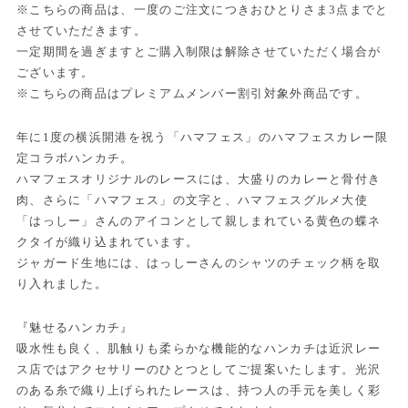
※こちらの商品は、一度のご注文につきおひとりさま3点までと
させていただきます。
一定期間を過ぎますとご購入制限は解除させていただく場合が
ございます。
※こちらの商品はプレミアムメンバー割引対象外商品です。
年に1度の横浜開港を祝う「ハマフェス」のハマフェスカレー限
定コラボハンカチ。
ハマフェスオリジナルのレースには、大盛りのカレーと骨付き
肉、さらに「ハマフェス」の文字と、ハマフェスグルメ大使
「はっしー」さんのアイコンとして親しまれている黄色の蝶ネ
クタイが織り込まれています。
ジャガード生地には、はっしーさんのシャツのチェック柄を取
り入れました。
『魅せるハンカチ』
吸水性も良く、肌触りも柔らかな機能的なハンカチは近沢レー
ス店ではアクセサリーのひとつとしてご提案いたします。光沢
のある糸で織り上げられたレースは、持つ人の手元を美しく彩