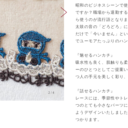
昭和のビジネスシーンで
ですか？職場から退勤す
ら使うのが流行語となり
太鼓の音の「どろどろ」
だけで「今いません」と
でユーモアたっぷりのハ
『魅せるハンカチ』
吸水性も良く、肌触りも
ーのひとつとしてご提案
つ人の手元を美しく彩り
『話せるハンカチ』
2
/
4
レースには、季節性やト
つのとても小さなパーツ
ようデザインいたしまし
つかります。