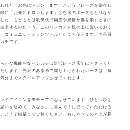
使われた「お先にドロンします」というフレーズを御存じ
る際に「お先にドロンします」と忍者のポーズをとりなが
ました。もともとは歌舞伎で幽霊や妖怪が姿を消すときの
に由来するのだそう。このハンカチを机の上に置いておく
いうコミュニケーションツールとしても使えます。お茶目
ンカチです。
柔らかな機能的なハンカチは近沢レース店ではアクセサリ
いたします。光沢のある糸で織り上げられたレースは、持
、気分までスタイルアップさせてくれます。
レンドアイコンをモチーフに忍ばせています。ひとつひと
に思いを込めて、みなさまに喜んで手に取っていただける
た。どうぞ細部までご覧ください。おしゃべりのネタが見