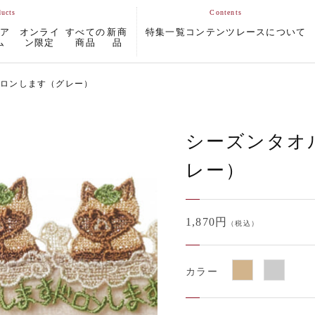
ムア
オンライ
すべての
新商
特集一覧
コンテンツ
レースについて
ム
ン限定
商品
品
ドロンします（グレー）
シーズンタオ
レー）
1,870円
（税込）
カラー