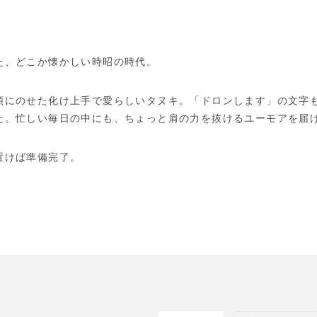
た、どこか懐かしい時昭の時代。
頭にのせた化け上手で愛らしいタヌキ。「ドロンします」の文字
た。忙しい毎日の中にも、ちょっと肩の力を抜けるユーモアを届
置けば準備完了。
！