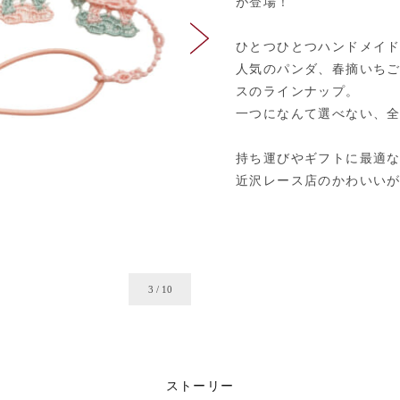
が登場！
ひとつひとつハンドメイ
人気のパンダ、春摘いち
スのラインナップ。
一つになんて選べない、
持ち運びやギフトに最適
近沢レース店のかわいい
4
/
10
ストーリー