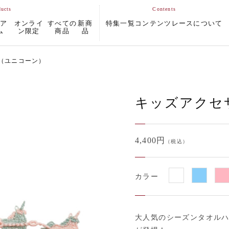
ムア
オンライ
すべての
新商
特集一覧
コンテンツ
レースについて
ム
ン限定
商品
品
（ユニコーン）
キッズアクセ
4,400円
（税込）
カラー
大人気のシーズンタオル