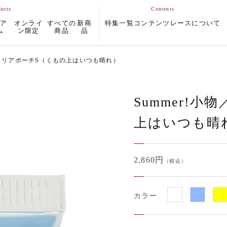
ムア
オンライ
すべての
新商
特集一覧
コンテンツ
レースについて
ム
ン限定
商品
品
舟形クリアポーチS（くもの上はいつも晴れ）
Summer!
上はいつも晴
2,860円
（税込）
カラー