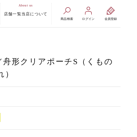
店舗一覧
当店について
商品検索
ログイン
会員登録
小物／舟形クリアポーチS（くもの
れ）