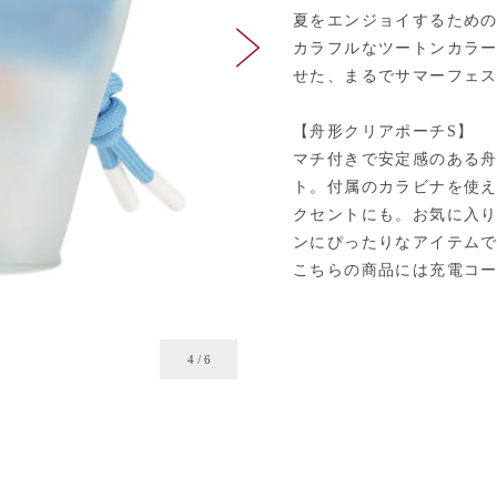
夏をエンジョイするため
カラフルなツートンカラー
せた、まるでサマーフェ
【舟形クリアポーチS】
マチ付きで安定感のある
ト。付属のカラビナを使
クセントにも。お気に入
ンにぴったりなアイテム
こちらの商品には充電コ
4
/
6