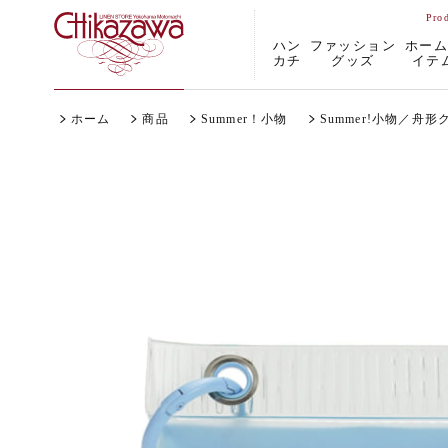
ハン
ファッション
ホー
カチ
グッズ
イテ
ホーム
商品
Summer！小物
Summer!小物／