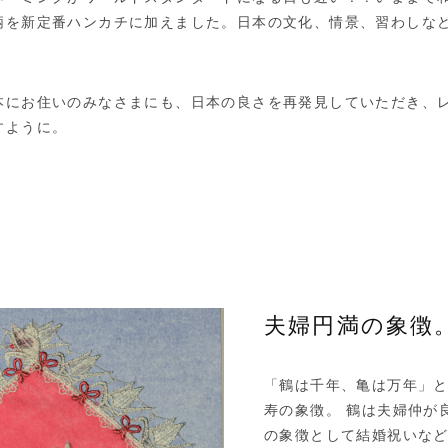
柄を新定番ハンカチに加えました。日本の文化、情景、習わしな
本にお住いのみなさまにも、日本の良さを再発見していただき、
すように。
夫婦円満の象徴
「鶴は千年、亀は万年」
寿の象徴。 鶴は夫婦仲が
の象徴として結婚祝いな