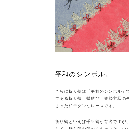
平和のシンボル。
さらに折り鶴は「平和のシンボル」で
である折り鶴、蝶結び、笠松文様の
さった和モダンなレースです。
折り鶴といえば千羽鶴が有名ですが
して、折り鶴や鶴の絵を描いたもの