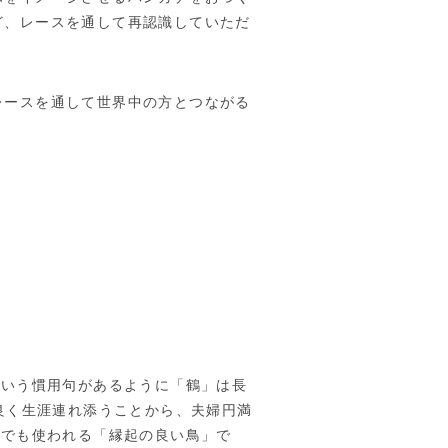
ど、レースを通して再認識していただ
レースを通して世界中の方とつながる
。
という慣用句があるように「鶴」は長
良く生涯連れ添うことから、夫婦円満
どでも使われる「縁起の良い鳥」で