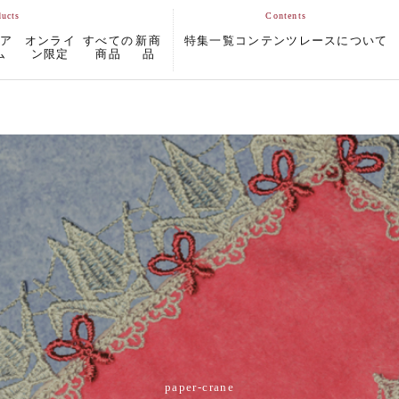
ムア
オンライ
すべての
新商
特集一覧
コンテンツ
レースについて
ム
ン限定
商品
品
paper-crane