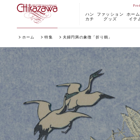
ハン
ファッション
ホー
カチ
グッズ
イテ
ホーム
特集
夫婦円満の象徴「折り鶴」