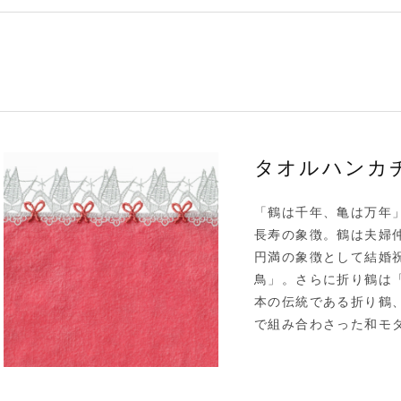
タオルハンカチ
「鶴は千年、亀は万年
長寿の象徴。鶴は夫婦
円満の象徴として結婚
鳥」。さらに折り鶴は
本の伝統である折り鶴
で組み合わさった和モ