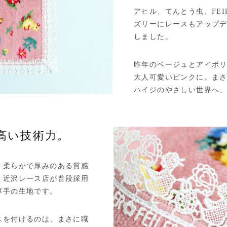
アヒル、てんとう虫、FE
ズリーにレースもアップ
しました。
昨年のベージュとアイボ
大人可愛いピンクに。ま
ハイジのやさしい世界へ
高い技術力。
、柔らかで厚みのある質感
。近沢レース店が普段採用
厚手の生地です。
スを付けるのは、まさに職