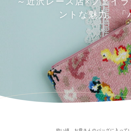
～近沢レース店×フェイ
ントな魅力。「
幼い頃、お母さんのバッグに入って