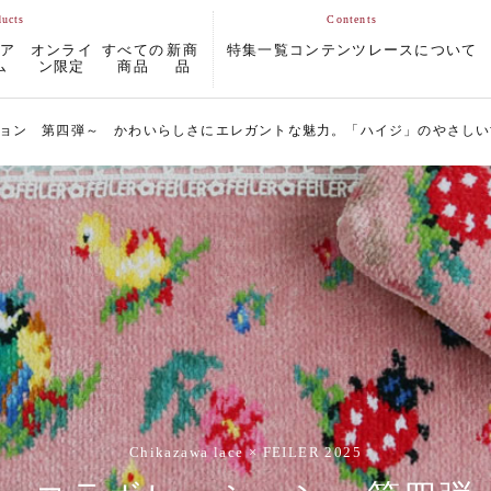
ムア
オンライ
すべての
新商
特集一覧
コンテンツ
レースについて
ム
ン限定
商品
品
ション 第四弾～ かわいらしさにエレガントな魅力。「ハイジ」のやさし
Chikazawa lace × FEILER 2025