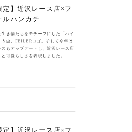
限定】近沢レース店×フ
オルハンカチ
な生き物たちをモチーフにした「ハイ
う虫、FEILERロゴ。そして今年は
ースもアップデートし、近沢レース店
さと可愛らしさを表現しました。
限定】近沢レース店×フ