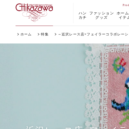
ハン
ファッション
ホー
カチ
グッズ
イテ
ホーム
特集
～近沢レース店×フェイラーコラボレー