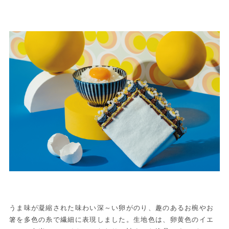
うま味が凝縮された味わい深～い卵がのり、趣のあるお椀やお
箸を多色の糸で繊細に表現しました。生地色は、卵黄色のイエ