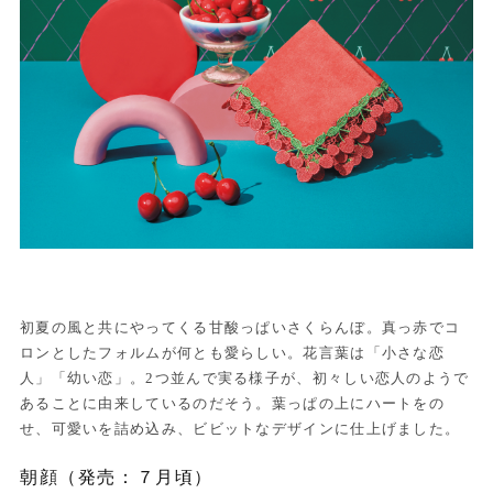
初夏の風と共にやってくる甘酸っぱいさくらんぼ。真っ赤でコ
ロンとしたフォルムが何とも愛らしい。花言葉は「小さな恋
人」「幼い恋」。2つ並んで実る様子が、初々しい恋人のようで
あることに由来しているのだそう。葉っぱの上にハートをの
せ、可愛いを詰め込み、ビビットなデザインに仕上げました。
朝顔（発売：７月頃）