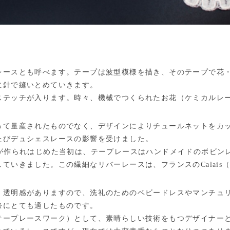
レースとも呼べます。テープは波型模様を描き、そのテープで花
に針で縫いとめていきます。
ステッチが入ります。時々、機械でつくられたお花（ケミカルレ
って量産されたものでなく、デザインによりチュールネットをカ
たびデュシェスレースの影響を受けました。
スが作られはじめた当初は、テープレースはハンドメイドのボビン
ていきました。この繊細なリバーレースは、フランスのCalais
く透明感がありますので、洗礼のためのベビードレスやマンチュ
祭にとても適したものです。
テープレースワーク）として、素晴らしい技術をもつデザイナー