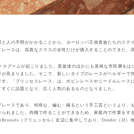
間と人の手間がかかることから、ヨーロッパ王侯貴族たちのステ
てレースは、高貴なクラスの女性だけが購入することのできた、
レースブームが起こりました。貴族達のほかにも富裕な市民層をは
要が高まりました。そこで、新しいタイプのレースがベルギーで
です。「プリンセスレース」は、ボビンレースやニードルレース
てすぐに話題となり、広く人気のあるものとなりました。
プレースであり、特殊な、編む・織るという手工芸というより、
作られました。内職で作ることができるため、家庭内で作業をす
russels（ブリュッセル）近辺に集中しており、Dender（川