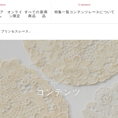
ムア
オンライ
すべての
新商
特集一覧
コンテンツ
レースについて
ム
ン限定
商品
品
「プリンセスレース」
Contents
コンテンツ