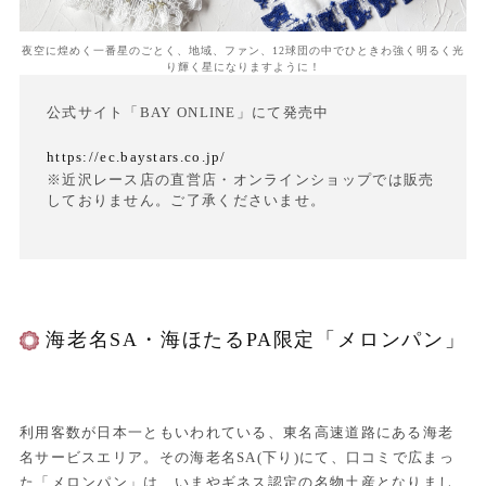
夜空に煌めく一番星のごとく、地域、ファン、12球団の中でひときわ強く明るく光
り輝く星になりますように！
公式サイト「BAY ONLINE」にて発売中
https://ec.baystars.co.jp/
※近沢レース店の直営店・オンラインショップでは販売
しておりません。ご了承くださいませ。
海老名SA・海ほたるPA限定「メロンパン」
利用客数が日本一ともいわれている、東名高速道路にある海老
名サービスエリア。その海老名SA(下り)にて、口コミで広まっ
た「メロンパン」は、いまやギネス認定の名物土産となりまし