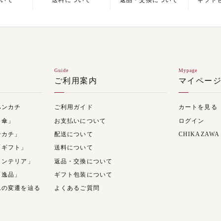
ついて
送料について
返品・交換について
ギフト
Guide
Mypage
ご利用案内
マイペー
ハンカチ
ご利用ガイド
カートを見る
日傘」
お支払いについて
ログイン
ンカチ」
配送について
CHIKAZAWA
「ギフト」
送料について
インテリア」
返品・交換について
「逸品」
ギフト包装について
ムの変遷を辿る
よくあるご質問