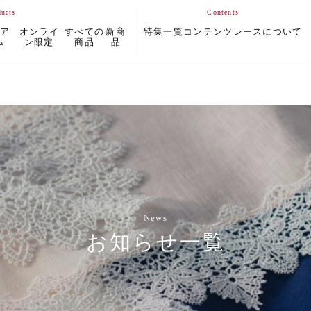
ムア
オンライ
すべての
新商
特集一覧
コンテンツ
レースについて
ム
ン限定
商品
品
News
お知らせ一覧