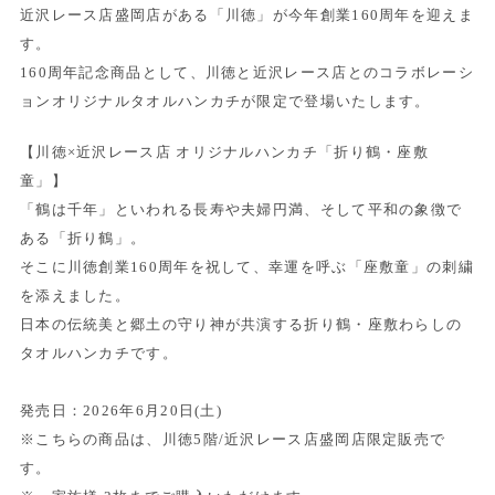
近沢レース店盛岡店がある「川徳」が今年創業160周年を迎えま
す。
160周年記念商品として、川徳と近沢レース店とのコラボレーシ
ョンオリジナルタオルハンカチが限定で登場いたします。
【川徳×近沢レース店 オリジナルハンカチ「折り鶴・座敷
童」】
「鶴は千年」といわれる長寿や夫婦円満、そして平和の象徴で
ある「折り鶴」。
そこに川徳創業160周年を祝して、幸運を呼ぶ「座敷童」の刺繍
を添えました。
日本の伝統美と郷土の守り神が共演する折り鶴・座敷わらしの
タオルハンカチです。
発売日：2026年6月20日(土)
※こちらの商品は、川徳5階/近沢レース店盛岡店限定販売で
す。