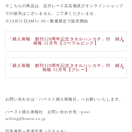
※こちらの商品は、近沢レース店店舗及びオンラインショップ
での販売はございません。ご了承くださいませ。
※10月31日AM11:00～数量限定で販売開始
「婦人画報 創刊120周年記念タオルハンカチ」付 婦人
画報 12月号【コーラルピンク】
「婦人画報 創刊120周年記念タオルハンカチ」付 婦人
画報 12月号【グレー】
お問い合わせは「ハースト婦人画報社」へお願いいたします。
ハースト婦人画報社 お問い合わせ先：post-
selling@hearst.co.jp
写真撮影＝渡邉宏基（ラテルネ）