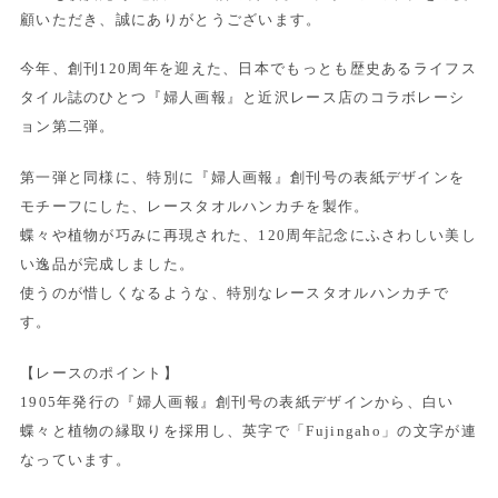
顧いただき、誠にありがとうございます。
今年、創刊120周年を迎えた、日本でもっとも歴史あるライフス
タイル誌のひとつ『婦人画報』と近沢レース店のコラボレーシ
ョン第二弾。
第一弾と同様に、特別に『婦人画報』創刊号の表紙デザインを
モチーフにした、レースタオルハンカチを製作。
蝶々や植物が巧みに再現された、120周年記念にふさわしい美し
い逸品が完成しました。
使うのが惜しくなるような、特別なレースタオルハンカチで
す。
【レースのポイント】
1905年発行の『婦人画報』創刊号の表紙デザインから、白い
蝶々と植物の縁取りを採用し、英字で「Fujingaho」の文字が連
なっています。