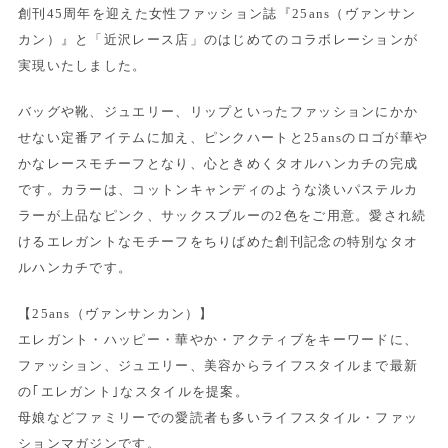
創刊45周年を迎えた女性ファッション誌『25ans（ヴァンサン
カン）』と「近沢レース店」のはじめてのコラボレーションが
実現いたしました。
バッグや靴、ジュエリー、リップといったファッションにかか
せない定番アイテムに加え、ピンクハートと25ansのロゴが華や
かなレースモチーフとなり、心ときめくタオルハンカチの完成
です。カラーは、コットンキャンディのような淡いパステルカ
ラーが上品なピンク、サックスブルーの2色をご用意。愛され続
けるエレガントなモチーフをちりばめた創刊記念の特別なタオ
ルハンカチです。
【25ans（ヴァンサンカン）】
エレガント・ハッピー・華やか・アクティブをキーワードに、
ファッション、ジュエリー、美容からライフスタイルまで最新
の｢エレガント｣なスタイルを提案。
母娘などファミリーでの愛読者も多いライフスタイル・ファッ
ションマガジンです。