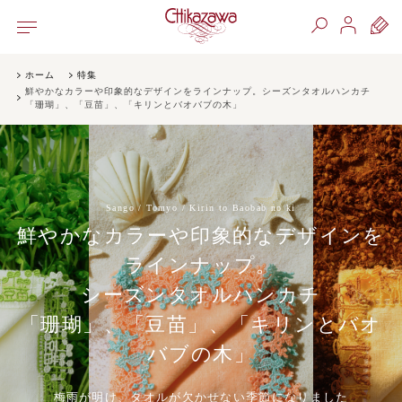
ホーム
特集
鮮やかなカラーや印象的なデザインをラインナップ。シーズンタオルハンカチ
「珊瑚」、「豆苗」、「キリンとバオバブの木」
Sango / Tomyo / Kirin to Baobab no ki
鮮やかなカラーや印象的なデザインを
ラインナップ。
シーズンタオルハンカチ
「珊瑚」、「豆苗」、「キリンとバオ
バブの木」
梅雨が明け、タオルが欠かせない季節になりました