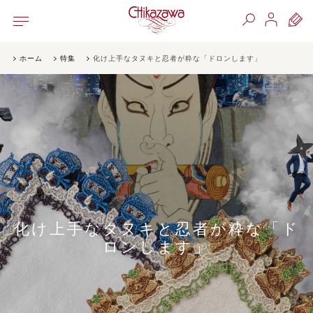
ホーム
特集
化け上手なタヌキと忍者が粋な「ドロンします」
化け上手なタヌキと忍者が粋な「ド
ロンします」