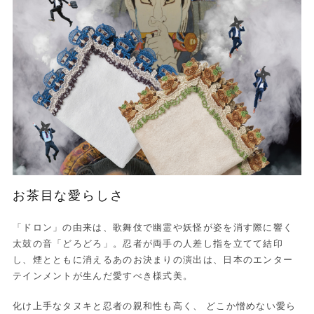
お茶目な愛らしさ
「ドロン」の由来は、歌舞伎で幽霊や妖怪が姿を消す際に響く
太鼓の音「どろどろ」。忍者が両手の人差し指を立てて結印
し、煙とともに消えるあのお決まりの演出は、日本のエンター
テインメントが生んだ愛すべき様式美。
化け上手なタヌキと忍者の親和性も高く、 どこか憎めない愛ら