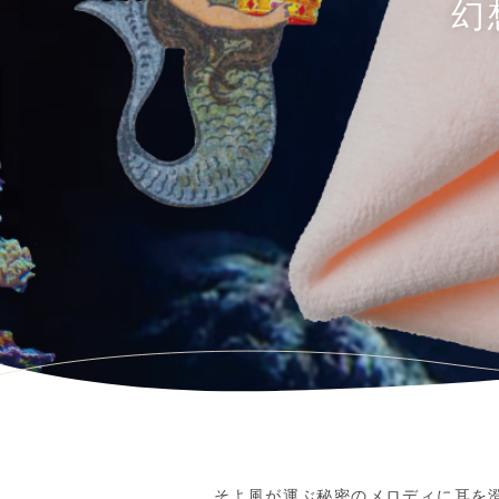
幻
そよ風が運ぶ秘密のメロディに耳を