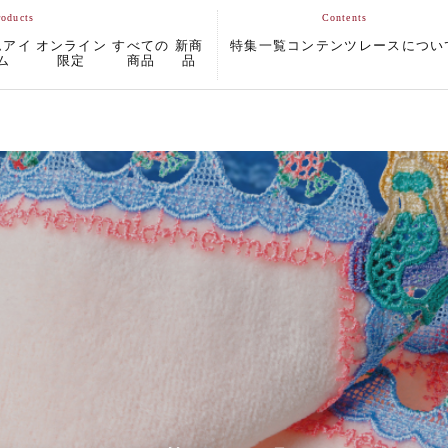
ムアイ
オンライン
すべての
新商
特集一覧
コンテンツ
レースについ
ム
限定
商品
品