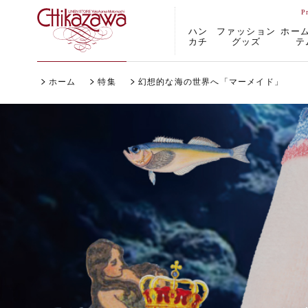
ハン
ファッション
ホー
カチ
グッズ
テ
ホーム
特集
幻想的な海の世界へ「マーメイド」