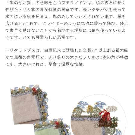
「歯のない翼」の意味をもつプテラノドンは、頭の後ろに長く
伸びたトサカ状の骨が特徴の翼竜です。長いクチバシを使って
水面にいる魚を捕まえ、丸のみしていたとされています。翼を
広げると9ｍ程で、グライダーのように気流に乗って飛び、陸上
で素早く動けないことから着地する場所には気を使っていたよ
うです。とても可愛らしい恐竜です。
トリケラトプスは、白亜紀末に登場した全長7ｍ以上ある最大級
かつ最後の角竜類で、えり飾りの大きなフリルと3本の角が特徴
です。大きいけれど、草食で温厚な性格。