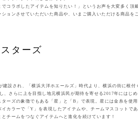
までコラボしたアイテムを知りたい！」というお声を大変多く頂
ーションさせていただいた商品や、いまご購入いただける商品を
イスターズ
アムが建設され、「横浜大洋ホエールズ」時代より、横浜の街に根付
果たし、さらに上を目指し地元横浜民が期待を寄せる2017年には
スターズの象徴でもある「星」と「B」で表現。星には金糸を使
イカラーで「Y」を表現したアイテムや、チームマスコットである
まとチームをつなぐアイテムへと進化を続けています！