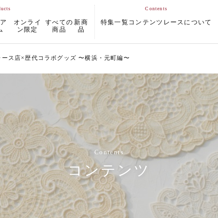
ムア
オンライ
すべての
新商
特集一覧
コンテンツ
レースについて
ム
ン限定
商品
品
ース店×歴代コラボグッズ 〜横浜・元町編〜
Contents
コンテンツ