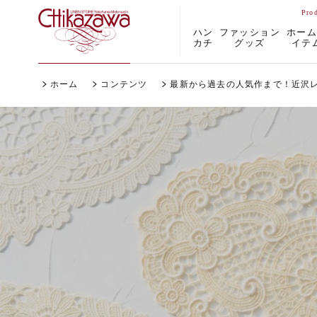
ハン
ファッション
ホー
カチ
グッズ
イテ
ホーム
コンテンツ
最新から過去の人気作まで！近沢レ