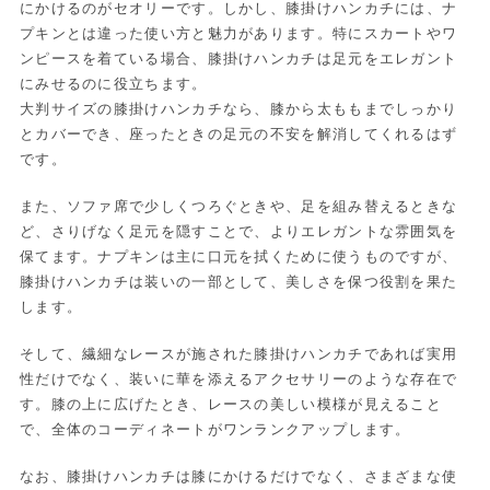
にかけるのがセオリーです。しかし、膝掛けハンカチには、ナ
プキンとは違った使い方と魅力があります。特にスカートやワ
ンピースを着ている場合、膝掛けハンカチは足元をエレガント
にみせるのに役立ちます。
大判サイズの膝掛けハンカチなら、膝から太ももまでしっかり
とカバーでき、座ったときの足元の不安を解消してくれるはず
です。
また、ソファ席で少しくつろぐときや、足を組み替えるときな
ど、さりげなく足元を隠すことで、よりエレガントな雰囲気を
保てます。ナプキンは主に口元を拭くために使うものですが、
膝掛けハンカチは装いの一部として、美しさを保つ役割を果た
します。
そして、繊細なレースが施された膝掛けハンカチであれば実用
性だけでなく、装いに華を添えるアクセサリーのような存在で
す。膝の上に広げたとき、レースの美しい模様が見えること
で、全体のコーディネートがワンランクアップします。
なお、膝掛けハンカチは膝にかけるだけでなく、さまざまな使