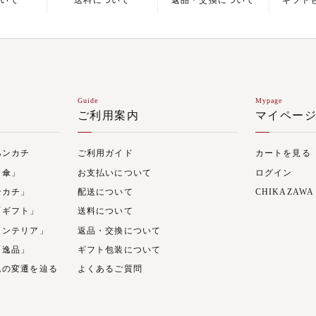
ついて
送料について
返品・交換について
ギフト
Guide
Mypage
ご利用案内
マイペー
ハンカチ
ご利用ガイド
カートを見る
日傘」
お支払いについて
ログイン
ンカチ」
配送について
CHIKAZAWA
「ギフト」
送料について
インテリア」
返品・交換について
「逸品」
ギフト包装について
ムの変遷を辿る
よくあるご質問